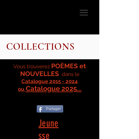
COLLECTIONS
POÈMES et
Vous trouverez
NOUVELLES
dans le
Catalogue 2015 - 2024
Catalogue 2025...
ou
Partager
Jeune
sse