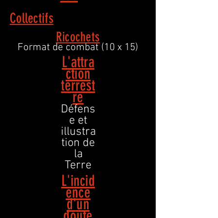
Collectifs
Ricochets
Format de combat (10 x 15)
L'attra
ction
terrest
re
Défens
e et
illustra
tion de
la
Terre
L'incid
ence
d'un
doute