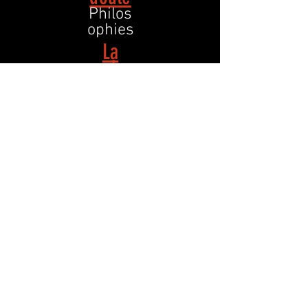
Philos
ophies
La
couleu
r et le
trait
Arts
Le
petit
crème
Chroni
ques
et
récits
en
poche