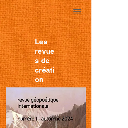
Les
revue
s de
créati
on