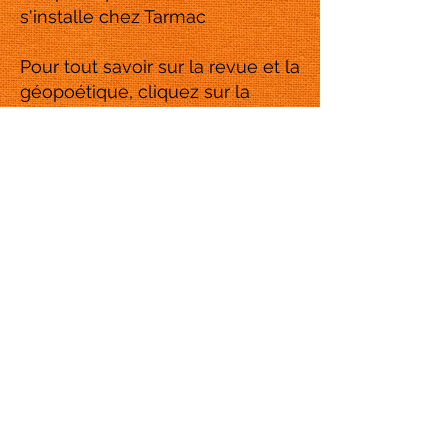
s'installe chez Tarmac
Pour tout savoir sur la revue et la
géopoétique, cliquez sur la
couverture du n° 1