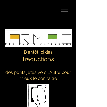
Bientôt ici des
traductions
des ponts jetés vers l'Autre pour
mieux le connaître