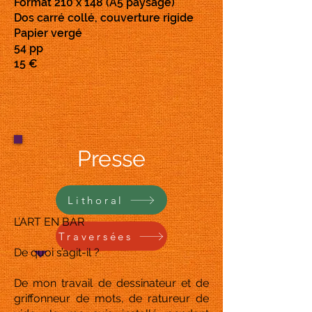
Format 210 x 148 (A5 paysage)
Dos carré collé, couverture rigide
Papier vergé
54 pp
15 €
Presse
Lithoral
L’ART EN BAR
Traversées
De quoi s’agit-il ?
De mon travail de dessinateur et de
griffonneur de mots, de ratureur de