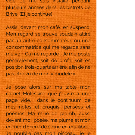
vide. Je me suis installé pendant
plusieurs années dans les bistrots de
Brive. (Et je continue)
Assis, devant mon café, en suspend.
Mon regard se trouve soudain attiré
par un autre consommateur, ou une
consommatrice qui me regarde sans
me voir. Ça me regarde . Je me poste
généralement, soit de profil, soit en
position trois-quarts arrière, afin de ne
pas être vu de mon « modèle ».
Je pose alors sur ma table mon
carnet Moleskine que j’ouvre à une
page vide, dans le continuum de
mes notes et croquis, pensées et
poèmes. Ma mine de plomb, aussi
devant moi, posée, ma plume et mon
encrier d’Encre de Chine en équilibre.
Je n’oublie pas mon pinceau, je le