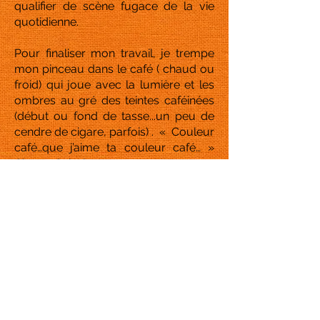
qualifier de scène fugace de la vie
quotidienne.
Pour finaliser mon travail, je trempe
mon pinceau dans le café ( chaud ou
froid) qui joue avec la lumière et les
ombres au gré des teintes caféinées
(début ou fond de tasse...un peu de
cendre de cigare, parfois) . « Couleur
café…que j’aime ta couleur café… »
Chante Gainsbourg.
Chaque dessin est accompagné d’un
texte bref, jailli de je ne sais où, quasi
situationnel, dont certains me font
croire qu’il est « poétique et étrange ».
Soit !
Ces dessins ont été effectués dans les
bistrots de Brive.