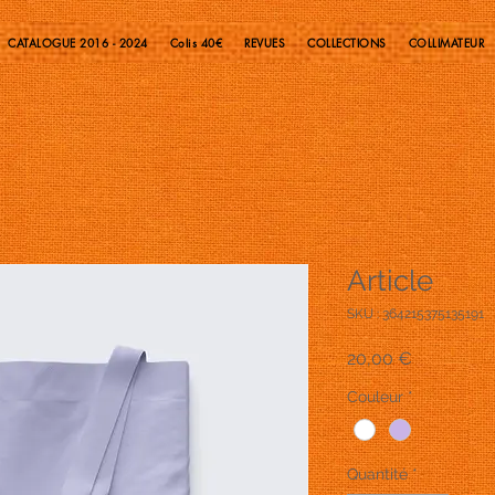
CATALOGUE 2016 - 2024
Colis 40€
REVUES
COLLECTIONS
COLLIMATEUR
Article
SKU : 364215375135191
Prix
20,00 €
Couleur
*
Quantité
*