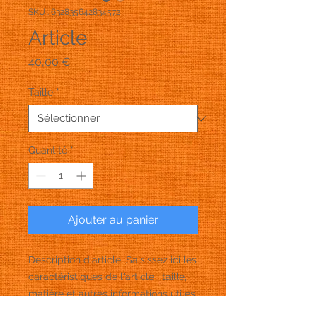
SKU : 632835642834572
Article
Prix
40,00 €
Taille
*
Quantité
*
Ajouter au panier
Description d'article. Saisissez ici les 
caractéristiques de l'article : taille, 
matière et autres informations utiles.